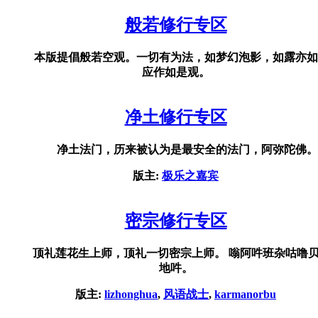
般若修行专区
本版提倡般若空观。一切有为法，如梦幻泡影，如露亦如
应作如是观。
净土修行专区
净土法门，历来被认为是最安全的法门，阿弥陀佛。
版主:
极乐之嘉宾
密宗修行专区
顶礼莲花生上师，顶礼一切密宗上师。 嗡阿吽班杂咕噜
地吽。
版主:
lizhonghua
,
风语战士
,
karmanorbu