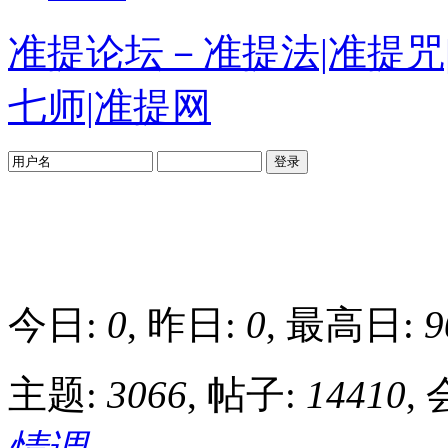
准提论坛－准提法|准提咒|
七师|准提网
登录
今日:
0
, 昨日:
0
, 最高日:
9
主题:
3066
, 帖子:
14410
,