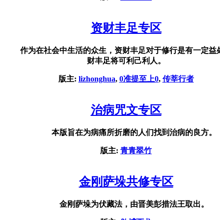
资财丰足专区
作为在社会中生活的众生，资财丰足对于修行是有一定益
财丰足将可利己利人。
版主:
lizhonghua
,
0准提至上0
,
传莘行者
治病咒文专区
本版旨在为病痛所折磨的人们找到治病的良方。
版主:
青青翠竹
金刚萨垛共修专区
金刚萨垛为伏藏法，由晋美彭措法王取出。