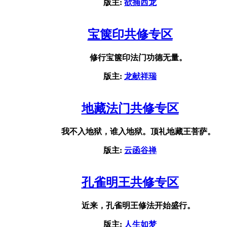
版主:
欲捕西龙
宝箧印共修专区
修行宝箧印法门功德无量。
版主:
龙献祥瑞
地藏法门共修专区
我不入地狱，谁入地狱。顶礼地藏王菩萨。
版主:
云函谷禅
孔雀明王共修专区
近来，孔雀明王修法开始盛行。
版主:
人生如梦