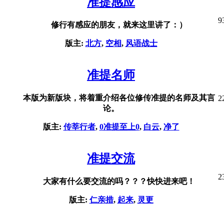
准提感应
9
修行有感应的朋友，就来这里讲了：）
版主:
北方
,
空相
,
风语战士
准提名师
本版为新版块，将着重介绍各位修传准提的名师及其言
2
论。
版主:
传莘行者
,
0准提至上0
,
白云
,
净了
准提交流
2
大家有什么要交流的吗？？？快快进来吧！
版主:
仁亲措
,
起来
,
灵更