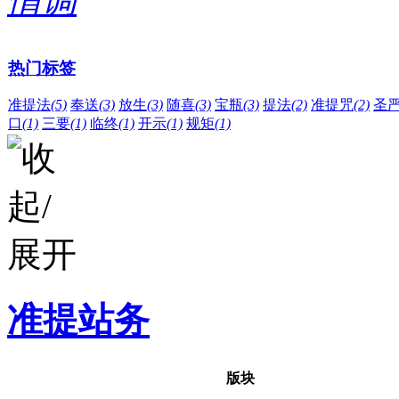
情调
热门标签
准提法
(5)
奉送
(3)
放生
(3)
随喜
(3)
宝瓶
(3)
提法
(2)
准提咒
(2)
圣
口
(1)
三要
(1)
临终
(1)
开示
(1)
规矩
(1)
准提站务
版块