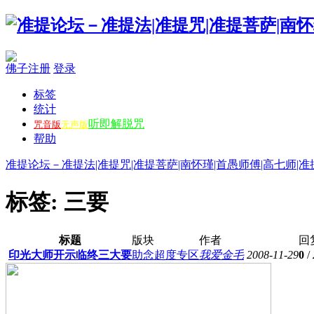
佛子注册
登录
标签
统计
听即解脱咒
咒音版
无声版
帮助
准提论坛－准提法|准提咒|准提菩萨|南怀瑾|首愚师傅|高七师|准
标签: 三要
标题
版块
作者
回
印光大师开示临终三大要
助念超度专区
我爱金毛
2008-11-29
0
/