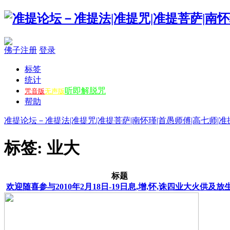
佛子注册
登录
标签
统计
听即解脱咒
咒音版
无声版
帮助
准提论坛－准提法|准提咒|准提菩萨|南怀瑾|首愚师傅|高七师|准
标签: 业大
标题
欢迎随喜参与2010年2月18日-19日息,增,怀,诛四业大火供及放