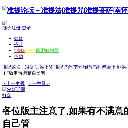
佛子注册
登录
标签
统计
听即解脱咒
咒音版
无声版
帮助
准提论坛－准提法|准提咒|准提菩萨|南怀瑾|首愚师傅|高七师|准
主"版申请调整自己管
‹‹ 上一主题
|
下一主题 ››
打印
各位版主注意了,如果有不满意
自己管