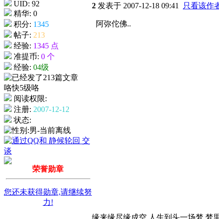
UID: 92
2
发表于 2007-12-18 09:41
只看该作
精华: 0
阿弥佗佛..
积分:
1345
帖子:
213
经验:
1345 点
准提币:
0 个
经验:
04级
阅读权限:
注册:
2007-12-12
状态:
荣誉勋章
您还未获得勋章,请继续努
力!
缘来缘尽缘成空 人生到头一场梦 梦