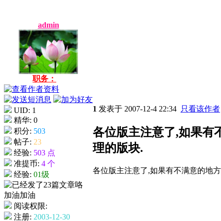
admin
职务：
1
发表于 2007-12-4 22:34
只看该作者
UID: 1
精华: 0
各位版主注意了,如果有
积分:
503
帖子:
23
理的版块.
经验:
503 点
准提币:
4 个
各位版主注意了,如果有不满意的地方
经验:
01级
阅读权限:
注册:
2003-12-30