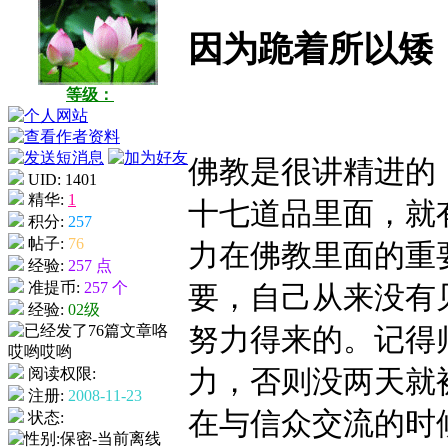
因为跪着所以矮
等级：
佛教是很讲精进的
UID: 1401
精华:
1
十七道品里面，就
积分:
257
帖子:
76
力在佛教里面的重
经验:
257 点
准提币:
257 个
要，自己从来没有
经验:
02级
努力得来的。记得
力，否则没两天就
阅读权限:
注册:
2008-11-23
在与信众交流的时
状态: