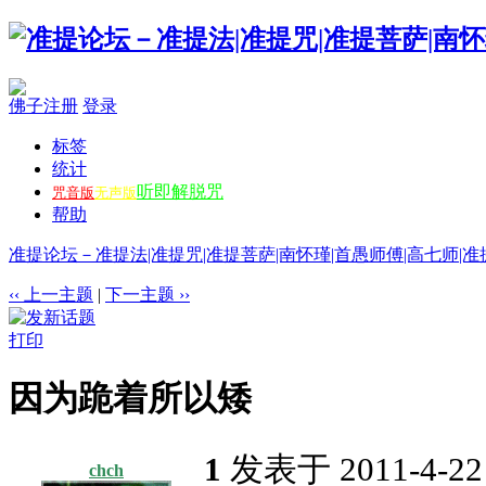
佛子注册
登录
标签
统计
听即解脱咒
咒音版
无声版
帮助
准提论坛－准提法|准提咒|准提菩萨|南怀瑾|首愚师傅|高七师|准
‹‹ 上一主题
|
下一主题 ››
打印
因为跪着所以矮
1
发表于 2011-4-22
chch