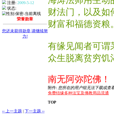
海涛法师用生动
注册:
2009-5-12
状态:
财法门，以及如何
荣誉勋章
财富和福德资粮
您还未获得勋章,请继续努
力!
有缘见闻者可谓
众生脱离贫穷饥
南无阿弥陀佛！
附件:
您所在的用户组无法下载或查
免费结缘多种法宝及佛教用品流通
TOP
‹‹ 上一主题
|
下一主题 ››