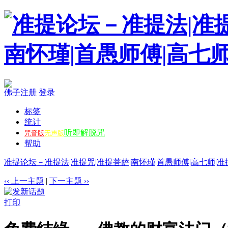
佛子注册
登录
标签
统计
听即解脱咒
咒音版
无声版
帮助
准提论坛－准提法|准提咒|准提菩萨|南怀瑾|首愚师傅|高七师|准
‹‹ 上一主题
|
下一主题 ››
打印