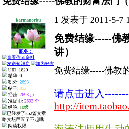
免费结缘-----佛教的财富法
1
发表于 2011-5-7 
karmanorbu
免费结缘----
讲）
职务：
免费结缘-----
UID: 1829
精华: 0
积分:
2693
帖子:
852
请点击进入-------
经验:
2693 点
准提币:
2693 个
http://item.taob
经验:
10级
阅读权限: