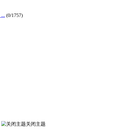
..
(0/1757)
关闭主题