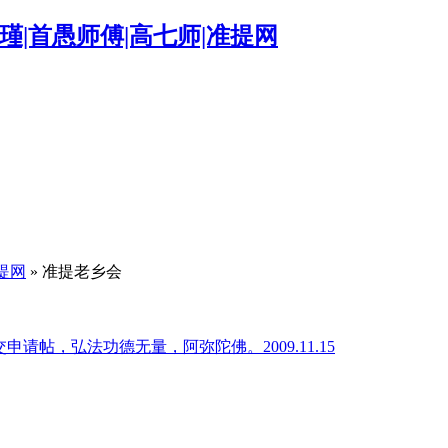
提网
» 准提老乡会
帖，弘法功德无量，阿弥陀佛。2009.11.15