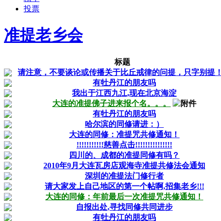
投票
准提老乡会
标题
请注意，不要谈论或传播关于比丘戒律的问提，只字别提
有牡丹江的朋友吗
我出于江西九江,现在北京海淀
大连的准提佛子进来报个名。。。
有牡丹江的朋友吗
哈尔滨的同修请进：）
大连的同修：准提咒共修通知！
!!!!!!!!!!!慈善点击!!!!!!!!!!!!!!!
四川的、成都的准提同修有吗？
2010年9月大连瓦房店观海寺准提共修法会通知
深圳的准提法门修行者
请大家发上自己地区的第一个帖啊,招集老乡!!!
大连的同修：年前最后一次准提咒共修通知！
自报出处,寻找同修共同进步
有牡丹江的朋友吗