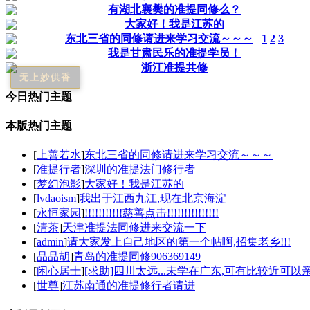
有湖北襄樊的准提同修么？
大家好！我是江苏的
东北三省的同修请进来学习交流～～～
1
2
3
我是甘肃民乐的准提学员！
浙江准提共修
无上妙供香
今日热门主题
本版热门主题
[
上善若水
]
东北三省的同修请进来学习交流～～～
[
准提行者
]
深圳的准提法门修行者
[
梦幻泡影
]
大家好！我是江苏的
[
lvdaoism
]
我出于江西九江,现在北京海淀
[
永恒家园
]
!!!!!!!!!!!慈善点击!!!!!!!!!!!!!!!
[
清茶
]
天津准提法同修进来交流一下
[
admin
]
请大家发上自己地区的第一个帖啊,招集老乡!!!
[
品品胡
]
青岛的准提同修906369149
[
闲心居士
]
[求助]四川太远...未学在广东,可有比较近可以亲近
[
世尊
]
江苏南通的准提修行者请进