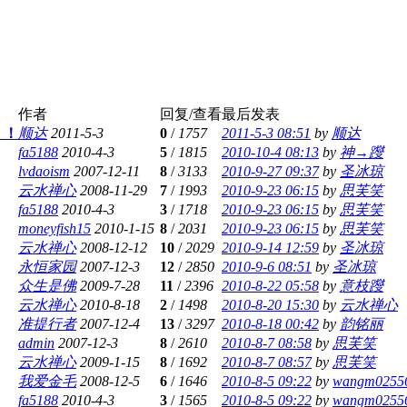
作者
回复/查看
最后发表
！！
顺达
2011-5-3
0
/
1757
2011-5-3 08:51
by
顺达
fa5188
2010-4-3
5
/
1815
2010-10-4 08:13
by
神→躞
lvdaoism
2007-12-11
8
/
3133
2010-9-27 09:37
by
圣冰琼
云水禅心
2008-11-29
7
/
1993
2010-9-23 06:15
by
思芙笑
fa5188
2010-4-3
3
/
1718
2010-9-23 06:15
by
思芙笑
moneyfish15
2010-1-15
8
/
2031
2010-9-23 06:15
by
思芙笑
云水禅心
2008-12-12
10
/
2029
2010-9-14 12:59
by
圣冰琼
永恒家园
2007-12-3
12
/
2850
2010-9-6 08:51
by
圣冰琼
众生是佛
2009-7-28
11
/
2396
2010-8-22 05:58
by
意枝躞
云水禅心
2010-8-18
2
/
1498
2010-8-20 15:30
by
云水禅心
准提行者
2007-12-4
13
/
3297
2010-8-18 00:42
by
韵铭丽
admin
2007-12-3
8
/
2610
2010-8-7 08:58
by
思芙笑
云水禅心
2009-1-15
8
/
1692
2010-8-7 08:57
by
思芙笑
我爱金毛
2008-12-5
6
/
1646
2010-8-5 09:22
by
wangm0255
fa5188
2010-4-3
3
/
1565
2010-8-5 09:22
by
wangm0255