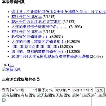
本版最新回复
请注意，不要谈论或传播关于比丘戒律的问提，只字别提 .
有牡丹江的朋友吗
(5/1815)
我出于江西九江,现在北京海淀
(8/3133)
大连的准提佛子进来报个名。。。
(7/1993)
有牡丹江的朋友吗
(3/1718)
哈尔滨的同修请进：）
(8/2031)
大连的同修：准提咒共修通知！
(10/2029)
!!!!!!!!!!!慈善点击!!!!!!!!!!!!!!!
(12/2850)
四川的、成都的准提同修有吗？
(11/2396)
2010年9月大连瓦房店观海寺准提共修法会通知
(2/1498)
34
1
2
››
正在浏览此版块的会员
查看
排序方式
提交
有新回复
无新回复
热门主题