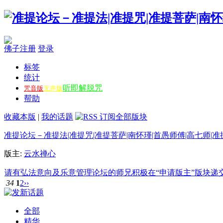
佛子注册
登录
标签
统计
听即解脱咒
咒音版
无声版
帮助
收藏本版
|
我的话题
准提论坛－准提法|准提咒|准提菩萨|南怀瑾|首愚师傅|高七师|准
版主:
云水禅心
请有弘法意向及乐意管理论坛的师兄积极在“申请版主”版块递交申请
34
1
2
››
全部
精华