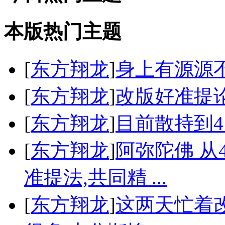
本版热门主题
[
东方翔龙
]
身上有源源
[
东方翔龙
]
改版好准提论
[
东方翔龙
]
目前散持到41
[
东方翔龙
]
阿弥陀佛 从
准提法,共同精 ...
[
东方翔龙
]
这两天忙着