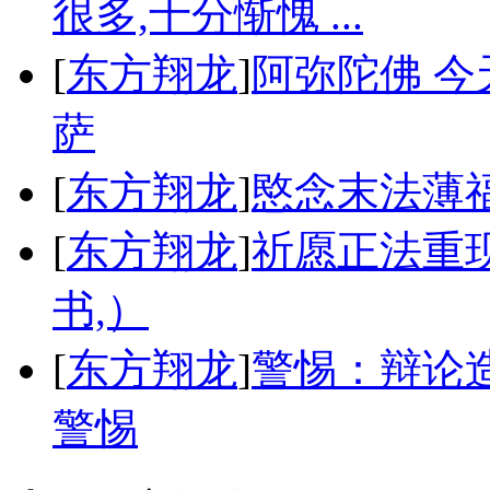
很多,十分惭愧 ...
[
东方翔龙
]
阿弥陀佛 今天
萨
[
东方翔龙
]
愍念末法薄福
[
东方翔龙
]
祈愿正法重
书,）
[
东方翔龙
]
警惕：辩论
警惕