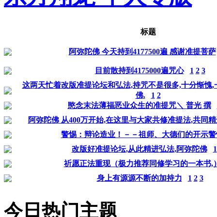
标题
阿弥陀佛 今天持到4177500遍 感谢准提菩萨
目前散持到4175000遍咒心
1
2
3
这两天忙着改版准提论坛和弘法,持咒不是很多,十分惭愧,
佛.
1
2
愍念末法薄福恶业众生的准提咒＼ 普光 撰
阿弥陀佛 从400万开始,在这里与大家共修准提法,共同精
警惕：辩论造业！－－祖师、大德们的开示警
改版好准提论坛,从此精进弘法,阿弥陀佛
1
祈愿正法重现（极力推荐同修学习的一本书,
身上有源源不断的加持力
1
2
3
今日热门主题