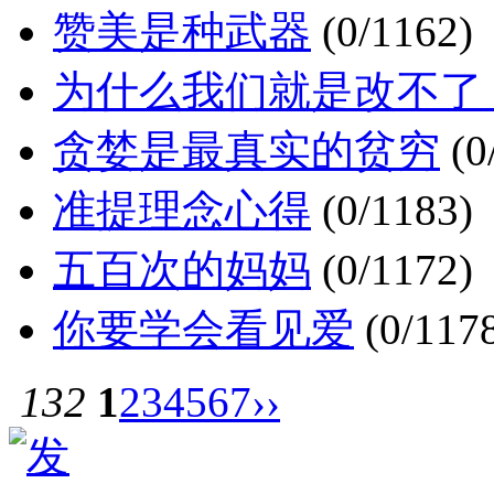
赞美是种武器
(0/1162)
为什么我们就是改不了
贪婪是最真实的贫穷
(0
准提理念心得
(0/1183)
五百次的妈妈
(0/1172)
你要学会看见爱
(0/117
132
1
2
3
4
5
6
7
››