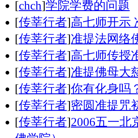
[
chch
]
学院学费的问题
[
传莘行者
]
高七师开示
[
传莘行者
]
准提法网络佛
[
传莘行者
]
高七师传授
[
传莘行者
]
准提佛母大
[
传莘行者
]
你有化身吗
[
传莘行者
]
密圆准提咒
[
传莘行者
]
2006五一