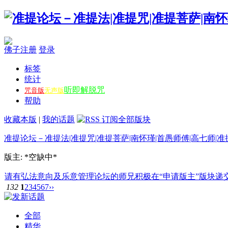
佛子注册
登录
标签
统计
听即解脱咒
咒音版
无声版
帮助
收藏本版
|
我的话题
准提论坛－准提法|准提咒|准提菩萨|南怀瑾|首愚师傅|高七师|准
版主: *空缺中*
请有弘法意向及乐意管理论坛的师兄积极在“申请版主”版块递交申请
132
1
2
3
4
5
6
7
››
全部
精华