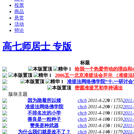
投票
商品
悬赏
活动
辩论
高七师居士 专版
标题
给我一个热爱劳动的理由和
2006五一北京准提法会开示 （准提
准提法网络佛学院“十.一研讨会
密圆准提咒初学持诵法
版块主题
因为跪着所以矮
chch
2011-4-22
0
/
1755
2011-
准提法网络佛学院
chch
2011-4-20
0
/
1232
2011-
不排名次的小学
chch
2011-4-19
0
/
1183
2011-
善良是一粒种子
chch
2011-4-18
0
/
1159
2011-
赞美是种武器
chch
2011-4-15
0
/
1162
2011-
为什么我们就是改不了？
chch
2011-4-14
0
/
1179
2011-