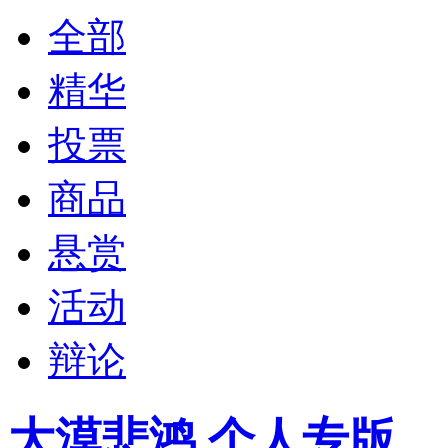
全部
精华
投票
商品
悬赏
活动
辩论
大漠悲鸿 个人专版