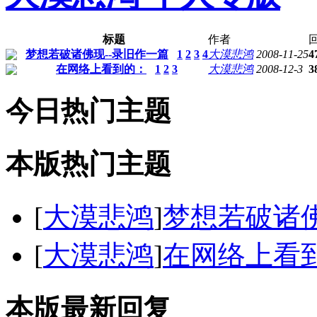
标题
作者
梦想若破诸佛现--录旧作一篇
1
2
3
4
大漠悲鸿
2008-11-25
4
在网络上看到的：
1
2
3
大漠悲鸿
2008-12-3
3
今日热门主题
本版热门主题
[
大漠悲鸿
]
梦想若破诸佛
[
大漠悲鸿
]
在网络上看
本版最新回复